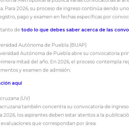
ónoma Metropolitana publica varias convocatorias al añ
. Para 2026, su proceso de ingreso continúa siendo uno
egistro, pago y examen en fechas específicas por convoca
 tanto de
todo lo que debes saber acerca de las conv
iversidad Autónoma de Puebla (BUAP)
versidad Autónoma de Puebla abre su convocatoria prin
 primera mitad del año. En 2026, el proceso contempla reg
umentos y examen de admisión.
ción aquí
acruzana (UV)
racruzana también concentra su convocatoria de ingreso
 2026, los aspirantes deben estar atentos a la publicación 
o evaluaciones que correspondan por área.