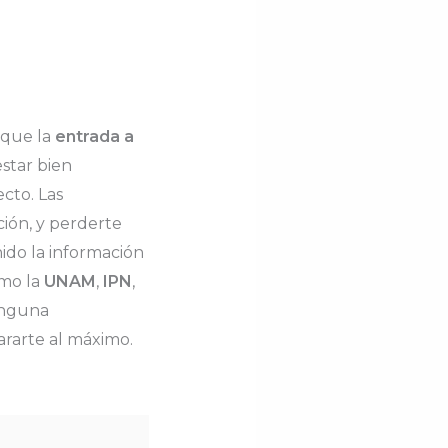
 que la
entrada a
star bien
cto. Las
ión, y perderte
nido la información
omo la
UNAM
,
IPN
,
inguna
ararte al máximo.