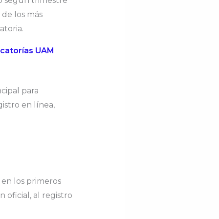
o según trimestre
 de los más
toria.
ocatorías UAM
cipal para
istro en línea,
 en los primeros
oficial, al registro