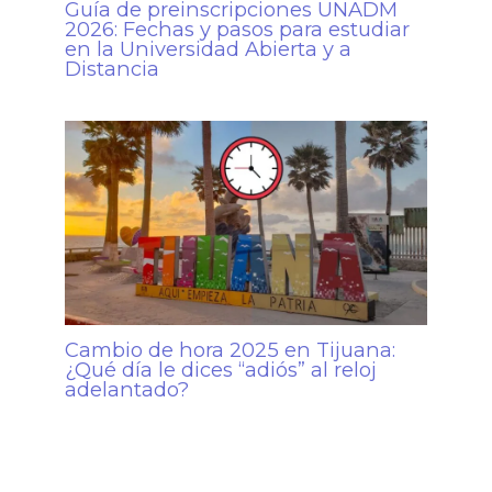
Guía de preinscripciones UNADM
2026: Fechas y pasos para estudiar
en la Universidad Abierta y a
Distancia
Cambio de hora 2025 en Tijuana:
¿Qué día le dices “adiós” al reloj
adelantado?