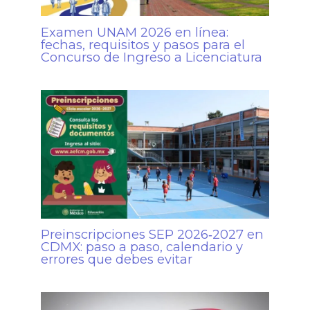
Examen UNAM 2026 en línea:
fechas, requisitos y pasos para el
Concurso de Ingreso a Licenciatura
Preinscripciones SEP 2026‑2027 en
CDMX: paso a paso, calendario y
errores que debes evitar