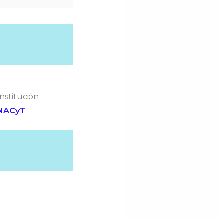
nstitución
NACyT