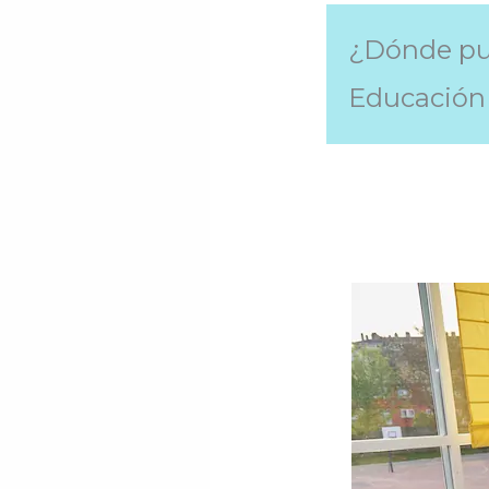
¿Dónde pue
Educación 